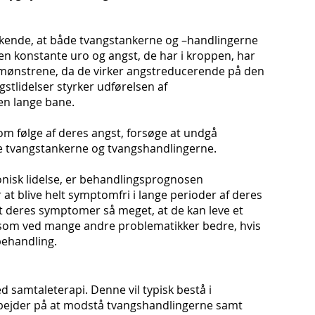
ende, at både tvangstankerne og –handlingerne
n konstante uro og angst, de har i kroppen, har
 mønstrene, da de virker angstreducerende på den
stlidelser styrker udførelsen af
en lange bane.
 følge af deres angst, forsøge at undgå
e tvangstankerne og tvangshandlingerne.
isk lidelse, er behandlingsprognosen
 at blive helt symptomfri i lange perioder af deres
et deres symptomer så meget, at de kan leve et
 som ved mange andre problematikker bedre, hvis
ehandling.
samtaleterapi. Denne vil typisk bestå i
arbejder på at modstå tvangshandlingerne samt