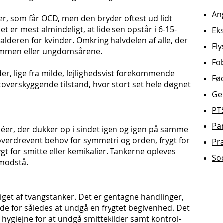
An
r, som får OCD, men den bryder oftest ud lidt
t er mest almindeligt, at lidelsen opstår i 6-15-
Ek
lderen for kvinder. Omkring halvdelen af alle, der
Fl
ndommen eller ungdomsårene.
Fo
r, lige fra milde, lejlighedsvist forekommende
Fø
ltoverskyggende tilstand, hvor stort set hele døgnet
Ge
PT
Pa
idéer, der dukker op i sindet igen og igen på samme
overdrevent behov for symmetri og orden, frygt for
Pr
ygt for smitte eller kemikalier. Tankerne opleves
So
 modstå.
iget af tvangstanker. Det er gentagne handlinger,
de for således at undgå en frygtet begivenhed. Det
 hygiejne for at undgå smittekilder samt kontrol-