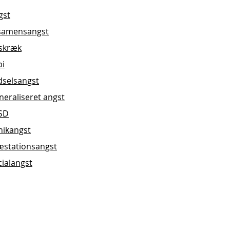
gst
samensangst
yskræk
bi
dselsangst
neraliseret angst
SD
nikangst
æstationsangst
cialangst