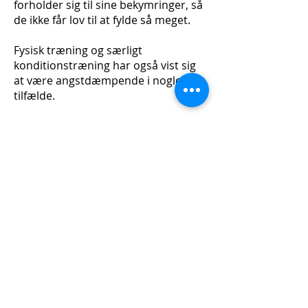
forholder sig til sine bekymringer, så
de ikke får lov til at fylde så meget.
Fysisk træning og særligt
konditionstræning har også vist sig
at være angstdæmpende i nogle
tilfælde.
I nogle tilfælde gang medicin også
anvendes som tillæg til terapien.
Risiko for yderligere
problemer
Omkring 90% af personer med en
angstlidelse har eller udvikler i løbet
af deres liv også en anden psykisk
lidelse. Depression er den mest
udbredte. Som ved mange andre
problematikker anvender personen
nogle gange alkohol og beroligende