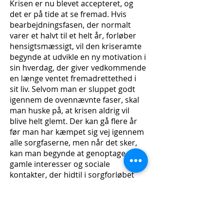
Krisen er nu blevet accepteret, og
det er på tide at se fremad. Hvis
bearbejdningsfasen, der normalt
varer et halvt til et helt år, forløber
hensigtsmæssigt, vil den kriseramte
begynde at udvikle en ny motivation i
sin hverdag, der giver vedkommende
en længe ventet fremadrettethed i
sit liv. Selvom man er sluppet godt
igennem de ovennævnte faser, skal
man huske på, at krisen aldrig vil
blive helt glemt. Der kan gå flere år
før man har kæmpet sig vej igennem
alle sorgfaserne, men når det sker,
kan man begynde at genoptage
gamle interesser og sociale
kontakter, der hidtil i sorgforløbet
har været uoverskuelige og derfor
næsten helt glemte.
Samtlige sorgfaser er meget svære