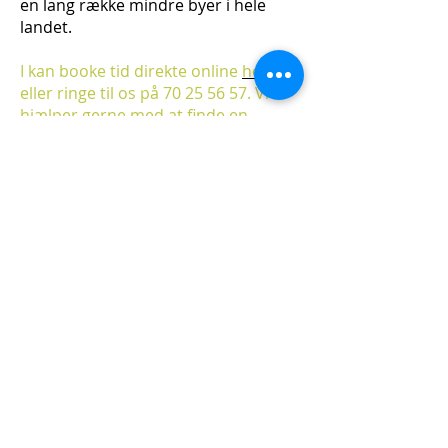
en lang række mindre byer i hele
landet.
I kan booke tid direkte online
her
,
eller ringe til os på
70 25 56 57
. Vi
hjælper gerne med at finde en
psykolog, der passer til jeres behov. I
kan også sende os en e-mail med
jeres kontaktoplysninger på
info@psycare.dk
, og vi vil så kontakte
jer efterfølgende.
LÆS
OGSÅ
OM
Konfliktsamtaler
Problemer i sexlivet