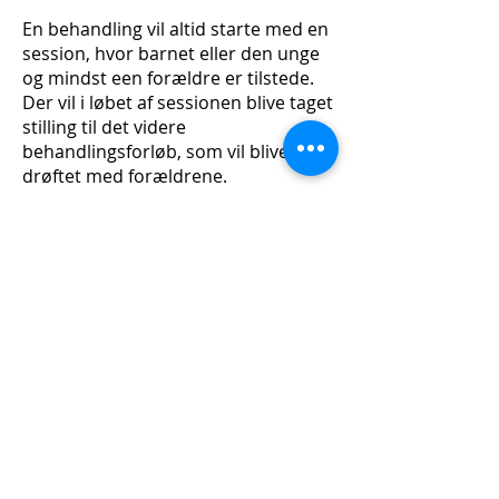
En behandling vil altid starte med en
session, hvor barnet eller den unge
og mindst een forældre er tilstede.
Der vil i løbet af sessionen blive taget
stilling til det videre
behandlingsforløb, som vil blive
drøftet med forældrene.
Læs mere
Klik i boksen til højre for at læse
mere om forskellige emner med
relevans for børnepsykologi.
Læs mere under
"Psykologer"
for at se, hvem der arbejder
med børn.