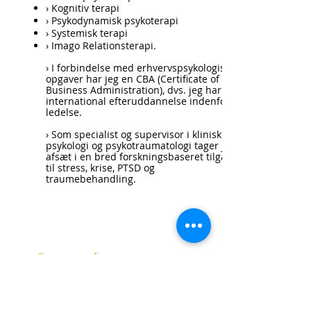
› K
ognitiv terapi
›
Psykodynamisk psykoterapi
›
Systemisk terapi
›
Imago Relationsterapi.
› I forbindelse med erhvervspsykologiske
opgaver har jeg en CBA (Certificate of
Business Administration), dvs. jeg har en
international efteruddannelse indenfor
ledelse.
› Som specialist og supervisor i klinisk
psykologi og psykotraumatologi tager jeg
afsæt i en bred forskningsbaseret tilgang
til stress, krise, PTSD og
traumebehandling.
Baggrund:
› Færdiguddannet psykolog fra
Købehavns Universitet, 1990