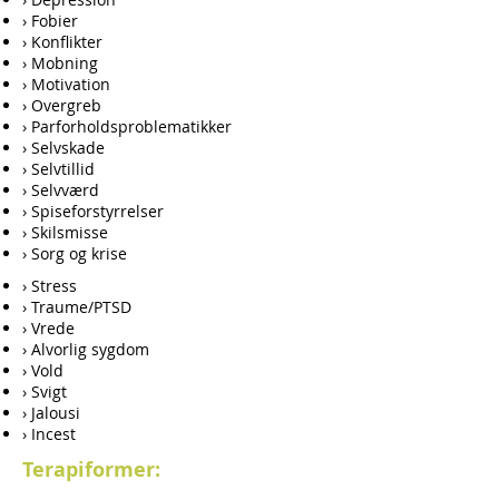
› Fobier
› Konflikter
› Mobning
› Motivation
› Overgreb
› Parforholdsproblematikker
› Selvskade
› Selvtillid
› Selvværd
› Spiseforstyrrelser
› Skilsmisse
› Sorg og krise
› Stress
› Traume/PTSD
› Vrede
› Alvorlig sygdom
› Vold
› Svigt
› Jalousi
› Incest
Terapiformer: