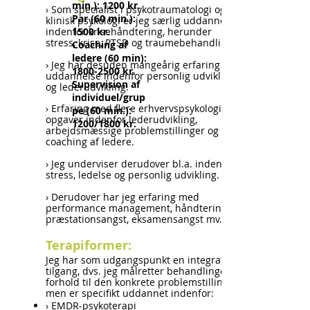
min.): 1200 kr.
› Som
specialist i psykotraumatologi og
Par (60 min.):
klinisk psykologi er jeg særlig uddannet
indenfor krisehåndtering, herunder
1500 kr.
stress, krise, PTSD og traumebehandling
Coaching af
ledere (60 min):
› Jeg har desuden mangeårig erfaring og
1800-2500
kr.
uddannelse indenfor personlig udvikling
Supervision af
og lederudvikling.
individuel/grup
› Erfaring med flere e
rhvervspsykologiske
pe (60 min.):
opgaver indenfor lederudvikling,
1200/1800 kr.
arbejdsmæssige problemstillinger og
coaching af ledere.
› Jeg underviser derudover bl.a. indenfor
stress, ledelse og personlig udvikling.
› Derudover har jeg erfaring med
performance management, håndtering af
præstationsangst, eksamensangst mv.
Terapiformer:
Jeg har som udgangspunkt en integrativ
tilgang, dvs. jeg målretter behandlingen i
forhold til den konkrete problemstilling,
men er specifikt uddannet indenfor:
› EMDR
-psykoterapi