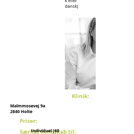
k eller
dansk)
Klinik:
Malmmosevej 9a
2840 Holte
Priser:
Individuel (60
Særligt kendskab til: