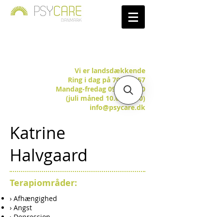
Vi er landsdækkende
Ring i dag på 7025 5657
Mandag-fredag 09.00-15.00
(juli måned 10.00-14.00)
info@psycare.dk
Katrine
Halvgaard
Terapiområder:
› Afhængighed
› Angst
› Depression