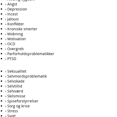
› Angst
› Depression
› Incest
› Jalousi
› Konflikter
› Kroniske smerter
› Mobning
› Motivation
› OCD
› Overgreb
› Parforholdsproblematikker
› PTSD
› Seksualitet
› Selvmordsproblematik
› Selvskade
› Selvtillid
› Selvværd
› Skilsmisse
› Spiseforstyrrelser
› Sorg og krise
› Stress
› Svigt