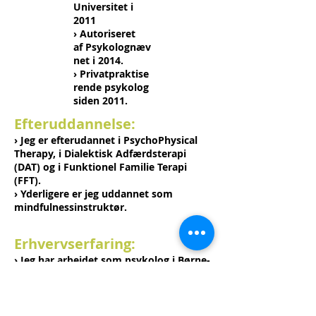
Universitet i
2011
›
A
utoriseret
af
Psykolognæv
net i 2014.
›
Privatpraktise
rende psykolog
siden 2011.
Efteruddannelse:
› Jeg er efterudannet i PsychoPhysical
Therapy, i Dialektisk Adfærdsterapi
(DAT) og i Funktionel Familie Terapi
(FFT).
› Yderligere er jeg uddannet som
mindfulnessinstruktør.
Erhvervserfaring:
› Jeg har arbejdet som psykolog i Børne-
og Ungdomspsykiatrien, hvor jeg har
ydet både individuel, gruppe- og
familieterapi.