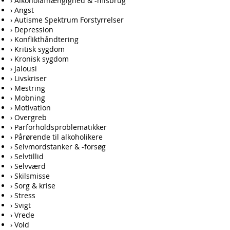
› Alkoholafhængighed & -misbrug
› Angst
› Autisme Spektrum Forstyrrelser
› Depression
› Konflikthåndtering
› Kritisk sygdom
› Kronisk sygdom
› Jalousi
› Livskriser
› Mestring
› Mobning
› Motivation
› Overgreb
› Parforholdsproblematikker
› Pårørende til alkoholikere
› Selvmordstanker & -forsøg
› Selvtillid
› Selvværd
› Skilsmisse
› Sorg & krise
› Stress
› Svigt
› Vrede
› Vold