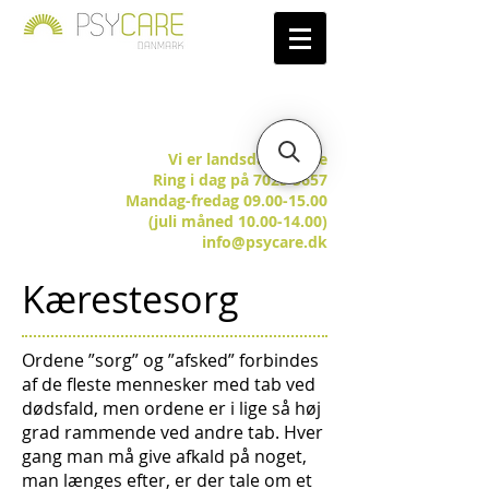
Vi er landsdækkende
Ring i dag på 7025 5657
Mandag-fredag 09.00-15.00
(juli måned 10.00-14.00)
info@psycare.dk
Kærestesorg
Ordene ”sorg” og ”afsked” forbindes
af de fleste mennesker med tab ved
dødsfald, men ordene er i lige så høj
grad rammende ved andre tab. Hver
gang man må give afkald på noget,
man længes efter, er der tale om et